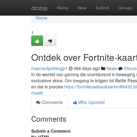
Home
dirstop
Home
New
Submit
Groups
Home
1
Ontdek over Fortnite-kaar
maynardp494vgp1
366 days ago
News
Discus
In de wereld van gaming die voortdurend in beweging is
exclusieve skins. Om toegang te krijgen tot Battle Pass
en dat is precies
https://fortnitecadeaukaarten86430.
maakt
Comments
Who Upvoted
Comments
Submit a Comment