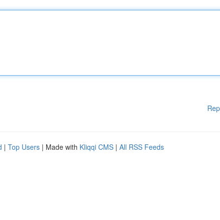
Rep
d
|
Top Users
| Made with
Kliqqi CMS
|
All RSS Feeds