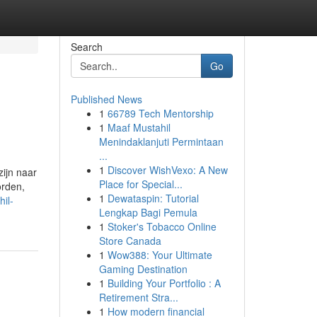
Search
Go
Published News
1
66789 Tech Mentorship
1
Maaf Mustahil
Menindaklanjuti Permintaan
...
1
Discover WishVexo: A New
zijn naar
Place for Special...
orden,
1
Dewataspin: Tutorial
il-
Lengkap Bagi Pemula
1
Stoker's Tobacco Online
Store Canada
1
Wow388: Your Ultimate
Gaming Destination
1
Building Your Portfolio : A
Retirement Stra...
1
How modern financial