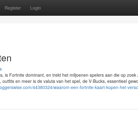
Register
Login
ten
s
, is Fortnite dominant, en trekt het miljoenen spelers aan die op zoek 
, outfits en meer is de valuta van het spel, de V‑Bucks, essentieel gew
bloggerswise.com/44380324/waarom-een-fortnite-kaart-kopen-het-versch