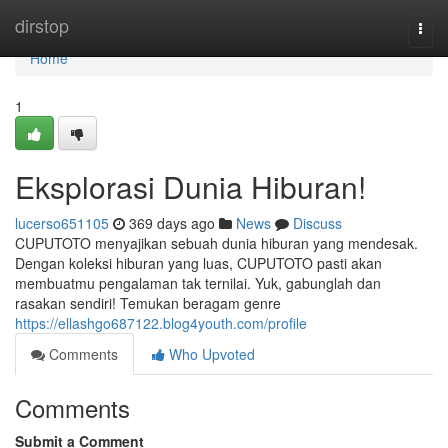
Home
dirstop
Togg
navi
Home
1
Eksplorasi Dunia Hiburan!
lucerso651105
369 days ago
News
Discuss
CUPUTOTO menyajikan sebuah dunia hiburan yang mendesak.
Dengan koleksi hiburan yang luas, CUPUTOTO pasti akan
membuatmu pengalaman tak ternilai. Yuk, gabunglah dan
rasakan sendiri! Temukan beragam genre
https://ellashgo687122.blog4youth.com/profile
Comments
Who Upvoted
Comments
Submit a Comment