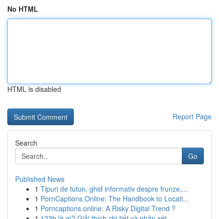
No HTML
HTML is disabled
Report Page
Search
Go
Published News
1
Tipuri de tutun, ghid informativ despre frunze,...
1
PornCaptions.Online: The Handbook to Locati...
1
Porncaptions.online: A Risky Digital Trend ?
1
123b là gì? Giải thích chi tiết và nhận xét