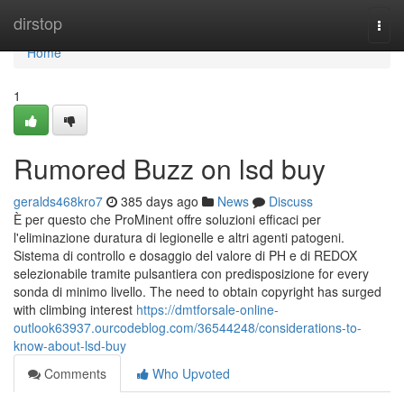
Home
dirstop
Togg
navi
Home
1
Rumored Buzz on lsd buy
geralds468kro7
385 days ago
News
Discuss
È per questo che ProMinent offre soluzioni efficaci per
l'eliminazione duratura di legionelle e altri agenti patogeni.
Sistema di controllo e dosaggio del valore di PH e di REDOX
selezionabile tramite pulsantiera con predisposizione for every
sonda di minimo livello. The need to obtain copyright has surged
with climbing interest
https://dmtforsale-online-
outlook63937.ourcodeblog.com/36544248/considerations-to-
know-about-lsd-buy
Comments
Who Upvoted