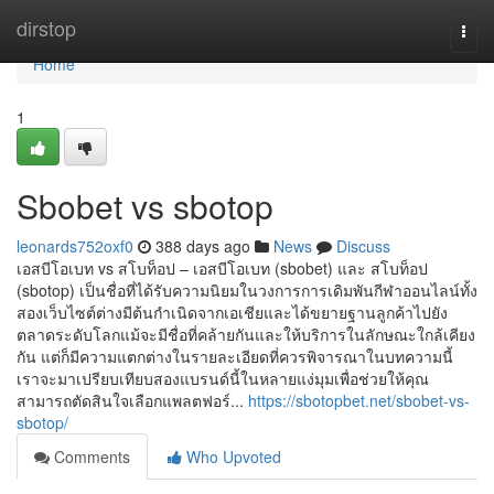
Home
dirstop
Togg
navi
Home
1
Sbobet vs sbotop
leonards752oxf0
388 days ago
News
Discuss
เอสบีโอเบท vs สโบท็อป – เอสบีโอเบท (sbobet) และ สโบท็อป
(sbotop) เป็นชื่อที่ได้รับความนิยมในวงการการเดิมพันกีฬาออนไลน์ทั้ง
สองเว็บไซต์ต่างมีต้นกำเนิดจากเอเชียและได้ขยายฐานลูกค้าไปยัง
ตลาดระดับโลกแม้จะมีชื่อที่คล้ายกันและให้บริการในลักษณะใกล้เคียง
กัน แต่ก็มีความแตกต่างในรายละเอียดที่ควรพิจารณาในบทความนี้
เราจะมาเปรียบเทียบสองแบรนด์นี้ในหลายแง่มุมเพื่อช่วยให้คุณ
สามารถตัดสินใจเลือกแพลตฟอร์...
https://sbotopbet.net/sbobet-vs-
sbotop/
Comments
Who Upvoted