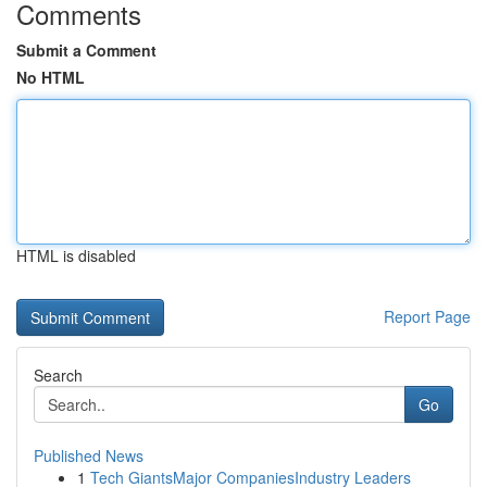
Comments
Submit a Comment
No HTML
HTML is disabled
Report Page
Search
Go
Published News
1
Tech GiantsMajor CompaniesIndustry Leaders