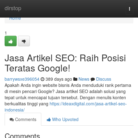
Home
dirstop
Togg
navi
Home
1
Jasa Artikel SEO: Raih Posisi
Teratas Google!
barrywsxe396054
389 days ago
News
Discuss
Apakah Anda ingin website bisnis Anda menduduki rank pertama
di mesin pencari Google? Jasa artikel SEO adalah solusi yang
tepat untuk mencapai tujuan tersebut. Dengan menulis konten
berkualitas tinggi yang
https://ideaxdigital.com/jasa-artikel-seo-
indonesia/
Comments
Who Upvoted
Comments