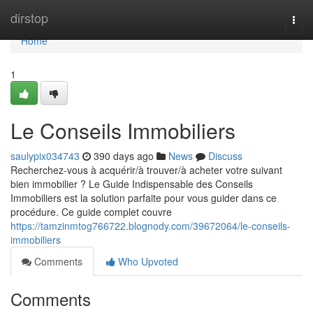
Home
dirstop
Togg
navi
Home
1
Le Conseils Immobiliers
saulypix034743
390 days ago
News
Discuss
Recherchez-vous à acquérir/à trouver/à acheter votre suivant
bien immobilier ? Le Guide Indispensable des Conseils
Immobiliers est la solution parfaite pour vous guider dans ce
procédure. Ce guide complet couvre
https://tamzinmtog766722.blognody.com/39672064/le-conseils-
immobiliers
Comments
Who Upvoted
Comments