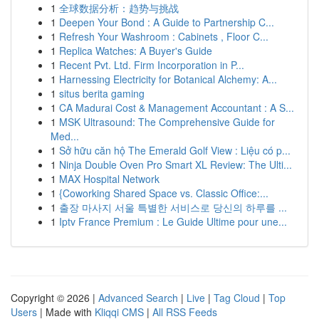
1
全球数据分析：趋势与挑战
1
Deepen Your Bond : A Guide to Partnership C...
1
Refresh Your Washroom : Cabinets , Floor C...
1
Replica Watches: A Buyer's Guide
1
Recent Pvt. Ltd. Firm Incorporation in P...
1
Harnessing Electricity for Botanical Alchemy: A...
1
situs berita gaming
1
CA Madurai Cost & Management Accountant : A S...
1
MSK Ultrasound: The Comprehensive Guide for
Med...
1
Sở hữu căn hộ The Emerald Golf View : Liệu có p...
1
Ninja Double Oven Pro Smart XL Review: The Ulti...
1
MAX Hospital Network
1
{Coworking Shared Space vs. Classic Office:...
1
출장 마사지 서울 특별한 서비스로 당신의 하루를 ...
1
Iptv France Premium : Le Guide Ultime pour une...
Copyright © 2026 |
Advanced Search
|
Live
|
Tag Cloud
|
Top
Users
| Made with
Kliqqi CMS
|
All RSS Feeds