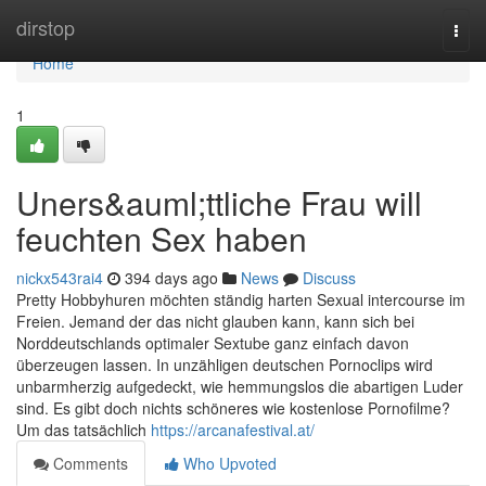
Home
dirstop
Togg
navi
Home
1
Uners&auml;ttliche Frau will
feuchten Sex haben
nickx543rai4
394 days ago
News
Discuss
Pretty Hobbyhuren möchten ständig harten Sexual intercourse im
Freien. Jemand der das nicht glauben kann, kann sich bei
Norddeutschlands optimaler Sextube ganz einfach davon
überzeugen lassen. In unzähligen deutschen Pornoclips wird
unbarmherzig aufgedeckt, wie hemmungslos die abartigen Luder
sind. Es gibt doch nichts schöneres wie kostenlose Pornofilme?
Um das tatsächlich
https://arcanafestival.at/
Comments
Who Upvoted