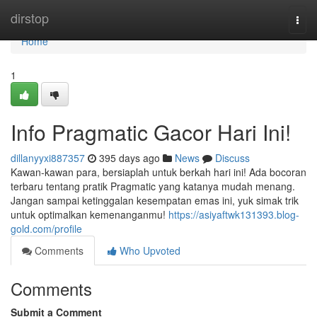
Home
dirstop
Togg
navi
Home
1
Info Pragmatic Gacor Hari Ini!
dillanyyxi887357
395 days ago
News
Discuss
Kawan-kawan para, bersiaplah untuk berkah hari ini! Ada bocoran
terbaru tentang pratik Pragmatic yang katanya mudah menang.
Jangan sampai ketinggalan kesempatan emas ini, yuk simak trik
untuk optimalkan kemenanganmu!
https://asiyaftwk131393.blog-
gold.com/profile
Comments
Who Upvoted
Comments
Submit a Comment