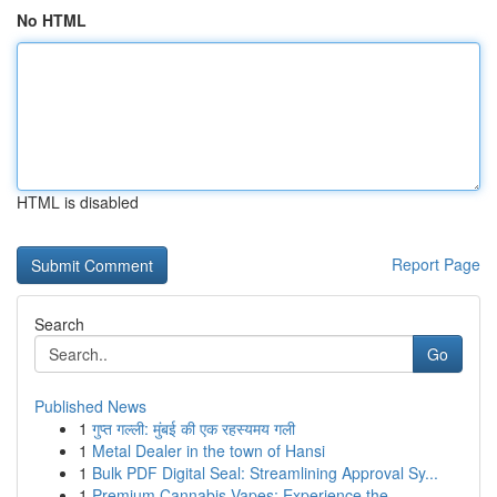
No HTML
HTML is disabled
Report Page
Search
Go
Published News
1
गुप्त गल्ली: मुंबई की एक रहस्यमय गली
1
Metal Dealer in the town of Hansi
1
Bulk PDF Digital Seal: Streamlining Approval Sy...
1
Premium Cannabis Vapes: Experience the