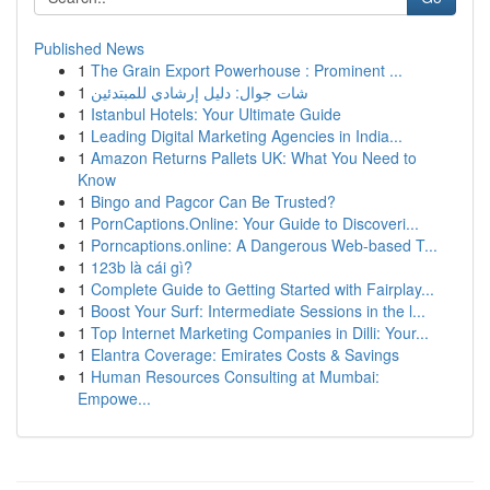
Published News
1
The Grain Export Powerhouse : Prominent ...
1
شات جوال: دليل إرشادي للمبتدئين
1
Istanbul Hotels: Your Ultimate Guide
1
Leading Digital Marketing Agencies in India...
1
Amazon Returns Pallets UK: What You Need to
Know
1
Bingo and Pagcor Can Be Trusted?
1
PornCaptions.Online: Your Guide to Discoveri...
1
Porncaptions.online: A Dangerous Web-based T...
1
123b là cái gì?
1
Complete Guide to Getting Started with Fairplay...
1
Boost Your Surf: Intermediate Sessions in the l...
1
Top Internet Marketing Companies in Dilli: Your...
1
Elantra Coverage: Emirates Costs & Savings
1
Human Resources Consulting at Mumbai:
Empowe...