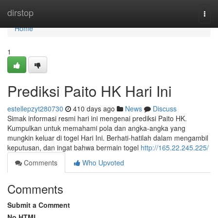
Home
dirstop
Togg
navi
Home
1
Prediksi Paito HK Hari Ini
estellepzyt280730
410 days ago
News
Discuss
Simak informasi resmi hari ini mengenai prediksi Paito HK.
Kumpulkan untuk memahami pola dan angka-angka yang
mungkin keluar di togel Hari Ini. Berhati-hatilah dalam mengambil
keputusan, dan ingat bahwa bermain togel
http://165.22.245.225/
Comments
Who Upvoted
Comments
Submit a Comment
No HTML