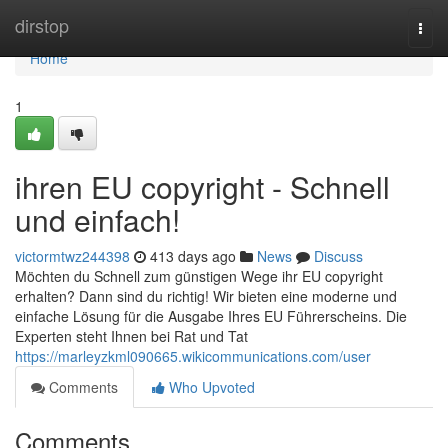
Home
dirstop
Togg
navi
Home
1
ihren EU copyright - Schnell
und einfach!
victormtwz244398
413 days ago
News
Discuss
Möchten du Schnell zum günstigen Wege ihr EU copyright
erhalten? Dann sind du richtig! Wir bieten eine moderne und
einfache Lösung für die Ausgabe Ihres EU Führerscheins. Die
Experten steht Ihnen bei Rat und Tat
https://marleyzkml090665.wikicommunications.com/user
Comments
Who Upvoted
Comments