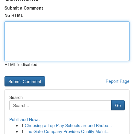
Submit a Comment
No HTML
HTML is disabled
Report Page
Search
Go
Published News
1
Choosing a Top Play Schools around Bhuba...
1
The Gate Company Provides Quality Maint...