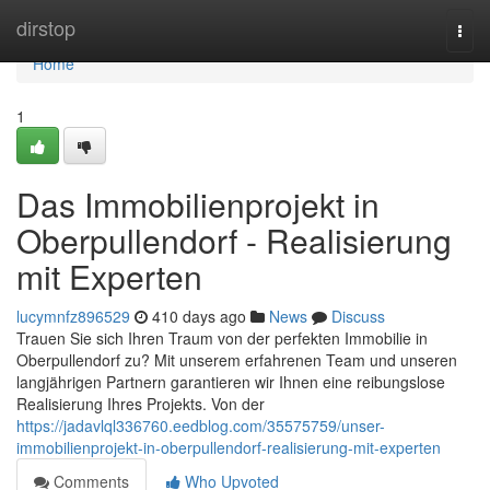
Home
dirstop
Togg
navi
Home
1
Das Immobilienprojekt in
Oberpullendorf - Realisierung
mit Experten
lucymnfz896529
410 days ago
News
Discuss
Trauen Sie sich Ihren Traum von der perfekten Immobilie in
Oberpullendorf zu? Mit unserem erfahrenen Team und unseren
langjährigen Partnern garantieren wir Ihnen eine reibungslose
Realisierung Ihres Projekts. Von der
https://jadavlql336760.eedblog.com/35575759/unser-
immobilienprojekt-in-oberpullendorf-realisierung-mit-experten
Comments
Who Upvoted