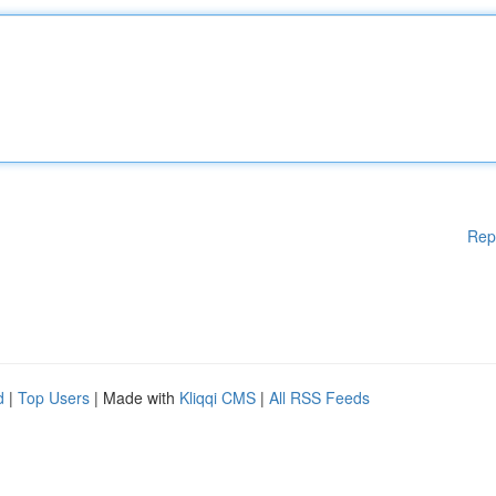
Rep
d
|
Top Users
| Made with
Kliqqi CMS
|
All RSS Feeds