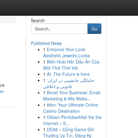
Search
Go
Published News
1
Enhance Your Look:
Aesthetic Jewelry Looks
1
Biển Hoài Hải: Dấu Ấn Của
Một Thời Thơi Vơi
1
AI: The Future is here
1
حاملگی جانشینی در ایران:
are
قانونی و اخلاقی
er
1
Boost Your Business: Email
Marketing & Wix Webs...
1
88m: Your Ultimate Online
Casino Destination
1
Obtain Pentobarbital Via the
Internet – S...
1
DE88 – Cổng Game Đổi
Thưởng Uy Tín, Đăng Ký