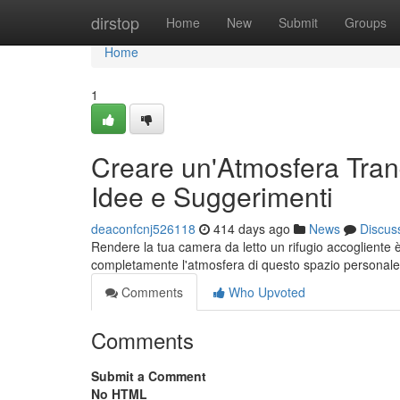
Home
dirstop
Home
New
Submit
Groups
Home
1
Creare un'Atmosfera Tranq
Idee e Suggerimenti
deaconfcnj526118
414 days ago
News
Discus
Rendere la tua camera da letto un rifugio accogliente 
completamente l'atmosfera di questo spazio personale.
Comments
Who Upvoted
Comments
Submit a Comment
No HTML