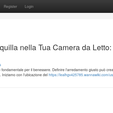
Register
Login
uilla nella Tua Camera da Letto:
s
è fondamentale per il benessere. Definire l'arredamento giusto può cre
 Iniziamo con l'ubicazione del
https://lealhgv425785.wannawiki.com/us