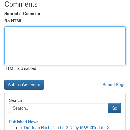
Comments
Submit a Comment
No HTML
HTML is disabled
Report Page
Search
Go
Published News
1
Dự đoán Bạch Thủ Lô 2 Nháy M88 Xiên Lô : X...