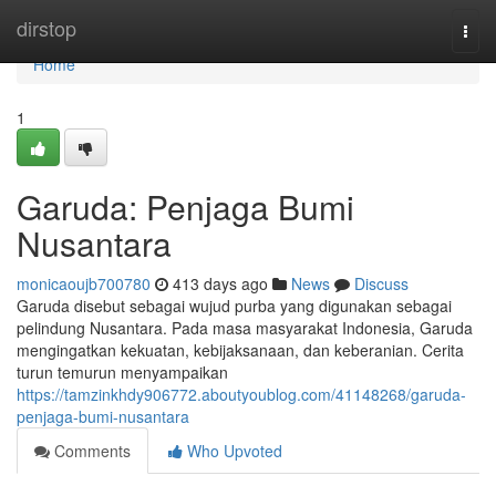
Home
dirstop
Togg
navi
Home
1
Garuda: Penjaga Bumi
Nusantara
monicaoujb700780
413 days ago
News
Discuss
Garuda disebut sebagai wujud purba yang digunakan sebagai
pelindung Nusantara. Pada masa masyarakat Indonesia, Garuda
mengingatkan kekuatan, kebijaksanaan, dan keberanian. Cerita
turun temurun menyampaikan
https://tamzinkhdy906772.aboutyoublog.com/41148268/garuda-
penjaga-bumi-nusantara
Comments
Who Upvoted