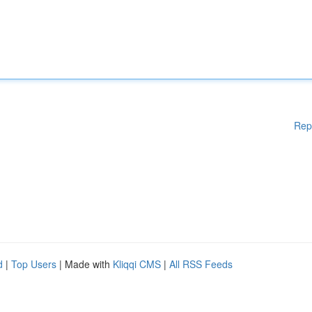
Rep
d
|
Top Users
| Made with
Kliqqi CMS
|
All RSS Feeds