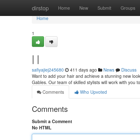
Home
dirstop
Home
New
Submit
Groups
Home
1
| |
safiyajiej245680
411 days ago
News
Discuss
Want to add your hair and achieve a stunning new look?
Gables. Our team of skilled stylists will work with you t
Comments
Who Upvoted
Comments
Submit a Comment
No HTML