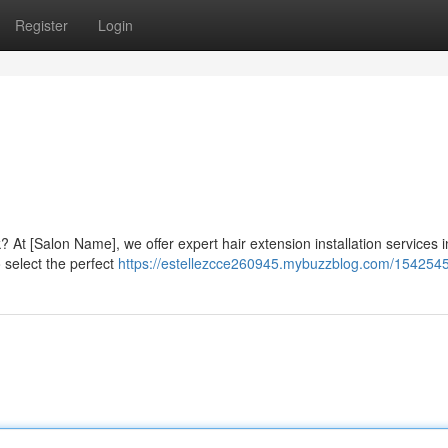
Register
Login
 At [Salon Name], we offer expert hair extension installation services i
o select the perfect
https://estellezcce260945.mybuzzblog.com/154254