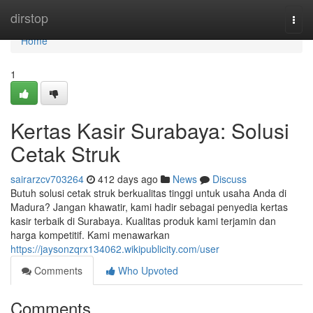
Home
dirstop
Togg
navi
Home
1
Kertas Kasir Surabaya: Solusi
Cetak Struk
sairarzcv703264
412 days ago
News
Discuss
Butuh solusi cetak struk berkualitas tinggi untuk usaha Anda di
Madura? Jangan khawatir, kami hadir sebagai penyedia kertas
kasir terbaik di Surabaya. Kualitas produk kami terjamin dan
harga kompetitif. Kami menawarkan
https://jaysonzqrx134062.wikipublicity.com/user
Comments
Who Upvoted
Comments