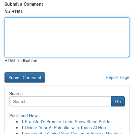
Submit a Comment
No HTML
HTML is disabled
Report Page
Search
Go
Published News
1
Frankfurt's Premier Trade Show Stand Builde...
1
Unlock Your AI Potential with Teach AI Hub
1
copyright UK: Find Your Customer Service Number