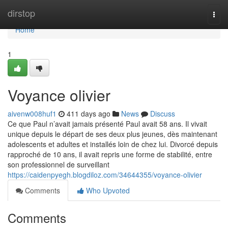
Home
dirstop
Togg
navi
Home
1
Voyance olivier
aivenw008huf1
411 days ago
News
Discuss
Ce que Paul n’avait jamais présenté Paul avait 58 ans. Il vivait
unique depuis le départ de ses deux plus jeunes, dès maintenant
adolescents et adultes et installés loin de chez lui. Divorcé depuis
rapproché de 10 ans, il avait repris une forme de stabilité, entre
son professionnel de surveillant
https://caidenpyegh.blogdiloz.com/34644355/voyance-olivier
Comments
Who Upvoted
Comments