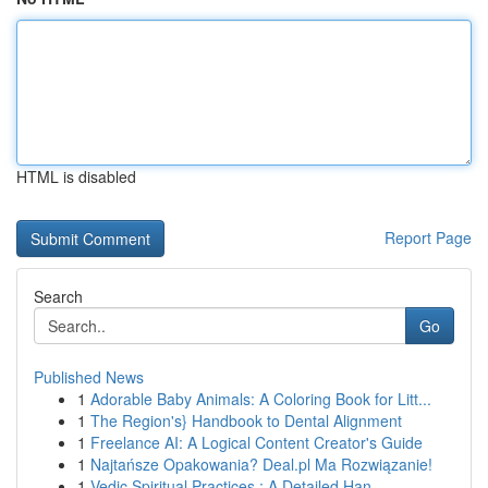
HTML is disabled
Report Page
Search
Go
Published News
1
Adorable Baby Animals: A Coloring Book for Litt...
1
The Region's} Handbook to Dental Alignment
1
Freelance AI: A Logical Content Creator's Guide
1
Najtańsze Opakowania? Deal.pl Ma Rozwiązanie!
1
Vedic Spiritual Practices : A Detailed Han...