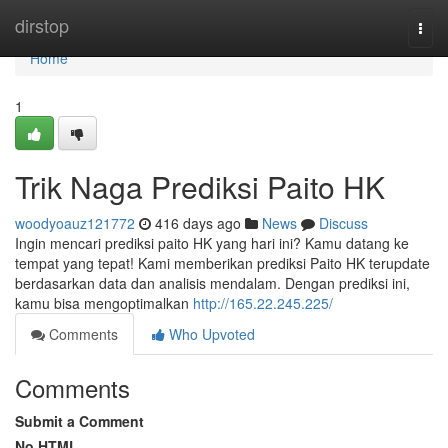
Home
dirstop
Togg
navi
Home
1
Trik Naga Prediksi Paito HK
woodyoauz121772
416 days ago
News
Discuss
Ingin mencari prediksi paito HK yang hari ini? Kamu datang ke
tempat yang tepat! Kami memberikan prediksi Paito HK terupdate
berdasarkan data dan analisis mendalam. Dengan prediksi ini,
kamu bisa mengoptimalkan
http://165.22.245.225/
Comments
Who Upvoted
Comments
Submit a Comment
No HTML