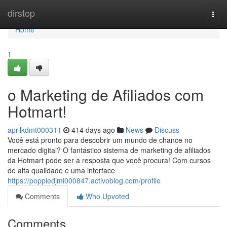
Home
dirstop
Togg
navi
Home
1
o Marketing de Afiliados com
Hotmart!
aprilkdmt000311
414 days ago
News
Discuss
Você está pronto para descobrir um mundo de chance no
mercado digital? O fantástico sistema de marketing de afiliados
da Hotmart pode ser a resposta que você procura! Com cursos
de alta qualidade e uma interface
https://poppiedjmi000847.activoblog.com/profile
Comments
Who Upvoted
Comments