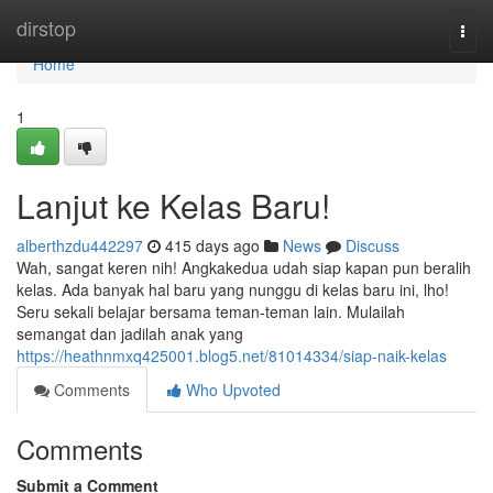
Home
dirstop
Togg
navi
Home
1
Lanjut ke Kelas Baru!
alberthzdu442297
415 days ago
News
Discuss
Wah, sangat keren nih! Angkakedua udah siap kapan pun beralih
kelas. Ada banyak hal baru yang nunggu di kelas baru ini, lho!
Seru sekali belajar bersama teman-teman lain. Mulailah
semangat dan jadilah anak yang
https://heathnmxq425001.blog5.net/81014334/siap-naik-kelas
Comments
Who Upvoted
Comments
Submit a Comment