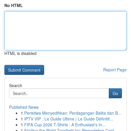
No HTML
HTML is disabled
Report Page
Search
Go
Published News
1
Peristiwa Menyedihkan: Perdagangan Balita dan B...
1
IPTV VIP : Le Guide Ultime | Le Guide Définitif...
1
FIFA Cup 2026 T-Shirts : A Enthusiast's In...
1
Finding the Right Topsfield top Remodeling Cont...