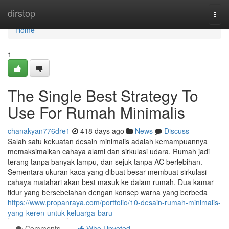
Home
dirstop
Togg
navi
Home
1
The Single Best Strategy To
Use For Rumah Minimalis
chanakyan776dre1
418 days ago
News
Discuss
Salah satu kekuatan desain minimalis adalah kemampuannya
memaksimalkan cahaya alami dan sirkulasi udara. Rumah jadi
terang tanpa banyak lampu, dan sejuk tanpa AC berlebihan.
Sementara ukuran kaca yang dibuat besar membuat sirkulasi
cahaya matahari akan best masuk ke dalam rumah. Dua kamar
tidur yang bersebelahan dengan konsep warna yang berbeda
https://www.propanraya.com/portfolio/10-desain-rumah-minimalis-
yang-keren-untuk-keluarga-baru
Comments
Who Upvoted