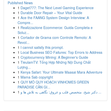
Published News
1
Daget777: The Next Level Gaming Experience
1
Durable Door Repair – Your Vital Guide
1
Ace the FAANG System Design Interview: A
Compre...
1
Realizzazione Ecommerce: Guida Completa e
Soluz...
1
Cortador de Grama com Controle Remoto: A
Revol...
1
I cannot satisfy this prompt.
1
Local Business SEO Failures: Top Errors to Address
1
Cryptocurrency Mining: A Beginner's Guide
1
TieulamTV: Tổng Hợp Những Nội Dung Chất
Lượng...
1
Kenya Safari: Your Ultimate Maasai Mara Adventure
1
Mama Sab copyright
1
QUY MÔ QUY HOẠCH VINHOMES GREEN
PARADISE CẦN GI...
1
دکتر شیخ، متخصص قلب و عروق: نگاهی به تلاش ها و ...