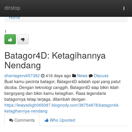
Home
dirstop
Togg
navi
Home
1
Batagor4D: Ketagihannya
Nendang
shaniagevv657382
416 days ago
News
Discuss
Buat kamu pecinta batagor, Batagor4D adalah opsi yang patut
dicoba. Dengan teknologi canggih, Batagor4D siap bikin lidah
bergoyang dan bikin kamu ketagihan. Rasa legendaris
batagornya tetap terjaga, ditambah dengan
https://lewysdxgh065087.blognody.com/38754878/batagor4d-
ketagihannya-nendang
Comments
Who Upvoted