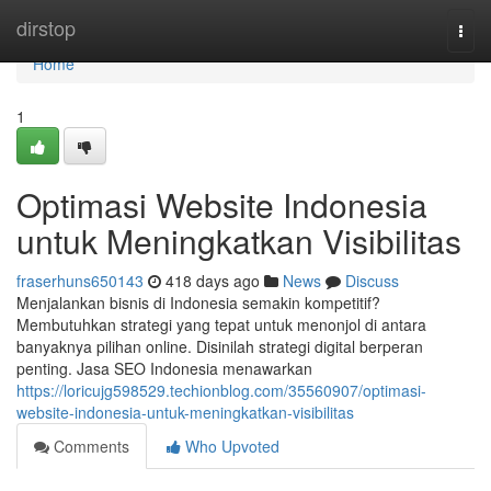
Home
dirstop
Togg
navi
Home
1
Optimasi Website Indonesia
untuk Meningkatkan Visibilitas
fraserhuns650143
418 days ago
News
Discuss
Menjalankan bisnis di Indonesia semakin kompetitif?
Membutuhkan strategi yang tepat untuk menonjol di antara
banyaknya pilihan online. Disinilah strategi digital berperan
penting. Jasa SEO Indonesia menawarkan
https://loricujg598529.techionblog.com/35560907/optimasi-
website-indonesia-untuk-meningkatkan-visibilitas
Comments
Who Upvoted