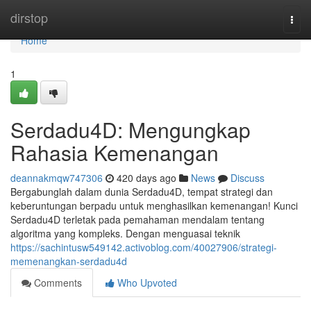
Home
dirstop
Togg
navi
Home
1
Serdadu4D: Mengungkap
Rahasia Kemenangan
deannakmqw747306
420 days ago
News
Discuss
Bergabunglah dalam dunia Serdadu4D, tempat strategi dan
keberuntungan berpadu untuk menghasilkan kemenangan! Kunci
Serdadu4D terletak pada pemahaman mendalam tentang
algoritma yang kompleks. Dengan menguasai teknik
https://sachintusw549142.activoblog.com/40027906/strategi-
memenangkan-serdadu4d
Comments
Who Upvoted