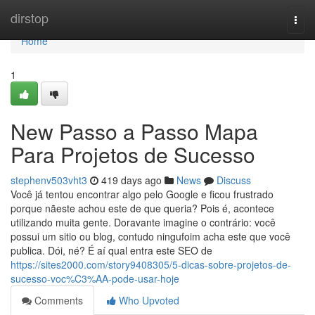
Home
dirstop
Togg
navi
Home
1
New Passo a Passo Mapa
Para Projetos de Sucesso
stephenv503vht3
419 days ago
News
Discuss
Você já tentou encontrar algo pelo Google e ficou frustrado
porque nãeste achou este de que queria? Pois é, acontece
utilizando muita gente. Doravante imagine o contrário: você
possui um sitio ou blog, contudo ningufoim acha este que você
publica. Dói, né? É aí qual entra este SEO de
https://sites2000.com/story9408305/5-dicas-sobre-projetos-de-
sucesso-voc%C3%AA-pode-usar-hoje
Comments
Who Upvoted