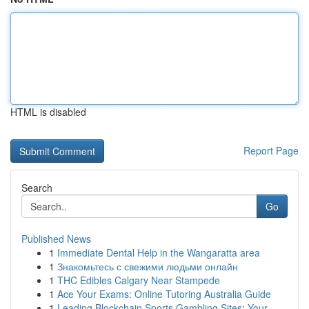
HTML is disabled
Report Page
Search
Go
Published News
1
Immediate Dental Help in the Wangaratta area
1
Знакомьтесь с свежими людьми онлайн
1
THC Edibles Calgary Near Stampede
1
Ace Your Exams: Online Tutoring Australia Guide
1
Leading Blockchain Sports Gambling Sites: Your ...