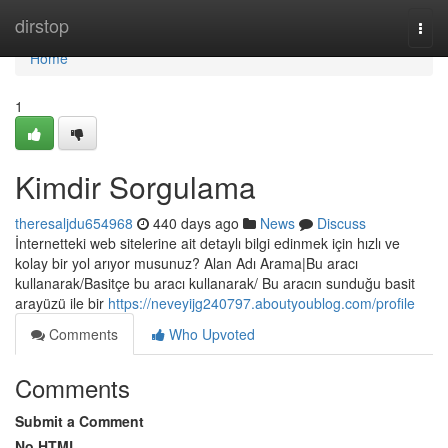
Home
dirstop
Togg
navi
Home
1
Kimdir Sorgulama
theresaljdu654968
440 days ago
News
Discuss
İnternetteki web sitelerine ait detaylı bilgi edinmek için hızlı ve
kolay bir yol arıyor musunuz? Alan Adı Arama|Bu aracı
kullanarak/Basitçe bu aracı kullanarak/ Bu aracın sunduğu basit
arayüzü ile bir
https://neveyijg240797.aboutyoublog.com/profile
Comments
Who Upvoted
Comments
Submit a Comment
No HTML