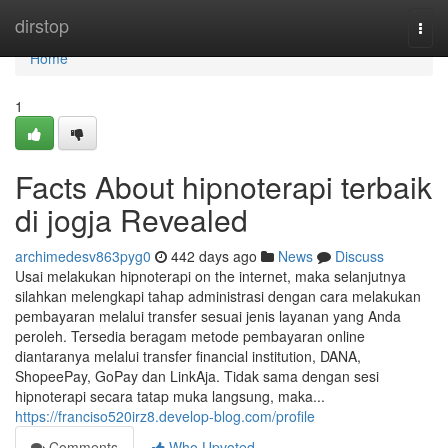
Home
dirstop
Togg
navi
Home
1
Facts About hipnoterapi terbaik
di jogja Revealed
archimedesv863pyg0
442 days ago
News
Discuss
Usai melakukan hipnoterapi on the internet, maka selanjutnya
silahkan melengkapi tahap administrasi dengan cara melakukan
pembayaran melalui transfer sesuai jenis layanan yang Anda
peroleh. Tersedia beragam metode pembayaran online
diantaranya melalui transfer financial institution, DANA,
ShopeePay, GoPay dan LinkAja. Tidak sama dengan sesi
hipnoterapi secara tatap muka langsung, maka...
https://franciso520irz8.develop-blog.com/profile
Comments
Who Upvoted