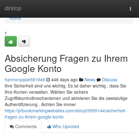
Home
dirstop
Togg
navi
Home
1
Absicherung Fragen zu Ihrem
Google Konto
harmonyqsie581949
446 days ago
News
Discuss
Ihre Sicherheit sind uns wichtig. Es ist daher wichtig , dass Sie
Ihre Konten verwalten. Wählen Sie sichere
Zugriffskontrollmechanismen und aktivieren Sie die zweistufige
Authentifizierung . Achten Sie immer
https://prbookmarkingwebsites.com/story23595144/sicherheit-
fragen-zu-ihrem-google-konto
Comments
Who Upvoted