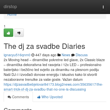
Home
dirstop
Togg
navi
Home
1
The dj za svadbe Diaries
ignacyu516qnm0
447 days ago
News
Discuss
2x Moving head – dinamičke pokretne led glave, 2x Classic blaze
– dinamička dekorativna led rasvjeta i 12x LED – profesionalno
baterijsko i bežično led svjetlo za dinamiku na plesnom podiju
Naši DJ-i i izvođači donose energiju i iskustvo kako bi stvorili
nezaboravne trenutke za vaše goste. Važan datum
https://djzasvadbebjelovar84173.blog2news.com/35635617/the-
smart-trick-of-dj-za-svadbu-that-no-one-is-discussing
Comments
Who Upvoted
Comments