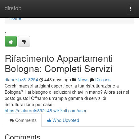
Home
dirstop
Togg
navi
Home
1
Rifacimento Appartamenti
Bologna: Completi Servizi
dianekjuz813254
448 days ago
News
Discuss
Cerchi maestri artigiani esperti per la tua ristrutturazione a
Bologna? Hai bisogno di soluzioni chiavi in mano? Allora sei nel
posto giusto! Offriamo un'ampia gamma di servizi di
ristrutturazione per case,
https://elainerefs892148.wikikali.com/user
Comments
Who Upvoted
Comments