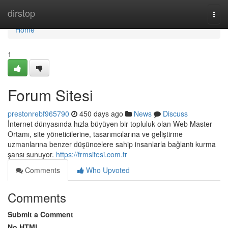
Home
dirstop
Togg
navi
Home
1
Forum Sitesi
prestonrebf965790
450 days ago
News
Discuss
İnternet dünyasında hızla büyüyen bir topluluk olan Web Master
Ortamı, site yöneticilerine, tasarımcılarına ve geliştirme
uzmanlarına benzer düşüncelere sahip insanlarla bağlantı kurma
şansı sunuyor.
https://frmsitesi.com.tr
Comments
Who Upvoted
Comments
Submit a Comment
No HTML