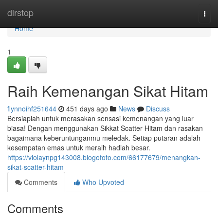
Home
dirstop
Togg
navi
Home
1
Raih Kemenangan Sikat Hitam
flynnoihf251644
451 days ago
News
Discuss
Bersiaplah untuk merasakan sensasi kemenangan yang luar
biasa! Dengan menggunakan Sikkat Scatter Hitam dan rasakan
bagaimana keberuntunganmu meledak. Setiap putaran adalah
kesempatan emas untuk meraih hadiah besar.
https://violaynpg143008.blogofoto.com/66177679/menangkan-
sikat-scatter-hitam
Comments
Who Upvoted
Comments