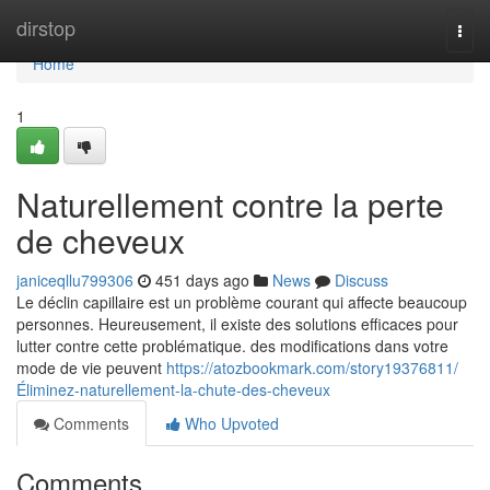
Home
dirstop
Togg
navi
Home
1
Naturellement contre la perte
de cheveux
janiceqllu799306
451 days ago
News
Discuss
Le déclin capillaire est un problème courant qui affecte beaucoup
personnes. Heureusement, il existe des solutions efficaces pour
lutter contre cette problématique. des modifications dans votre
mode de vie peuvent
https://atozbookmark.com/story19376811/
Éliminez-naturellement-la-chute-des-cheveux
Comments
Who Upvoted
Comments