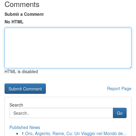
Comments
Submit a Comment
No HTML
HTML is disabled
Report Page
Search
Go
Published News
1
Oro, Argento, Rame, Cu: Un Viaggio nel Mondo de...