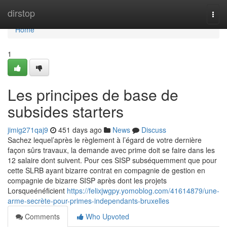
Home
dirstop
Togg
navi
Home
1
Les principes de base de
subsides starters
jimig271qaj9
451 days ago
News
Discuss
Sachez lequel’après le règlement à l’égard de votre dernière
façon sûrs travaux, la demande avec prime doit se faire dans les
12 salaire dont suivent. Pour ces SISP subséquemment que pour
cette SLRB ayant bizarre contrat en compagnie de gestion en
compagnie de bizarre SISP après dont les projets
Lorsqueénéficient
https://felixjwgpy.yomoblog.com/41614879/une-
arme-secrète-pour-primes-independants-bruxelles
Comments
Who Upvoted