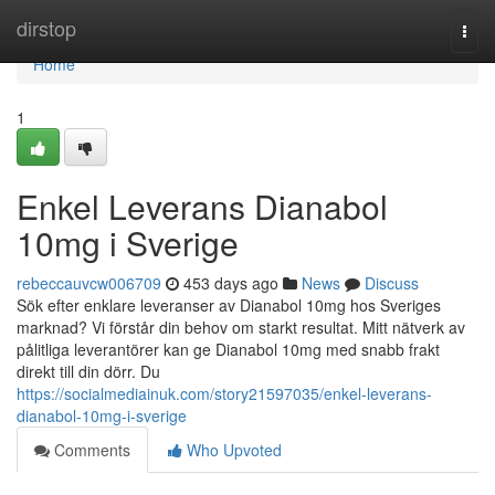
Home
dirstop
Togg
navi
Home
1
Enkel Leverans Dianabol
10mg i Sverige
rebeccauvcw006709
453 days ago
News
Discuss
Sök efter enklare leveranser av Dianabol 10mg hos Sveriges
marknad? Vi förstår din behov om starkt resultat. Mitt nätverk av
pålitliga leverantörer kan ge Dianabol 10mg med snabb frakt
direkt till din dörr. Du
https://socialmediainuk.com/story21597035/enkel-leverans-
dianabol-10mg-i-sverige
Comments
Who Upvoted