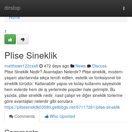
Home
dirstop
Togg
navi
Home
1
Plise Sineklik
matthews122cxs8
472 days ago
News
Discuss
Plise Sineklik Nedir? Avantajları Nelerdir? Plise sineklik, modern
yaşam alanlarında sıkça tercih edilen, estetik ve fonksiyonel bir
sineklik türüdür. Katlanabilir yapısı ve kolay kullanımı sayesinde
hem evlerde hem de iş yerlerinde popüler hale gelmiştir. Bu
yazıda, plise sineklik nedir, nasıl çalışır ve diğer sineklik türlerine
göre avantajları nelerdir gibi sorulara
https://plisesineklik03580.getblogs.net/67117261/plise-sineklik
Comments
Who Upvoted
Comments