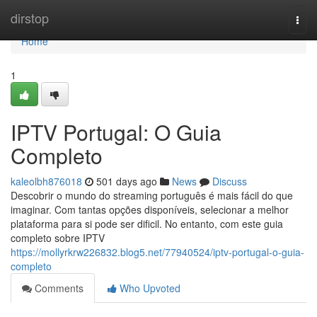
Home
dirstop
Togg
navi
Home
1
IPTV Portugal: O Guia
Completo
kaleolbh876018
501 days ago
News
Discuss
Descobrir o mundo do streaming português é mais fácil do que
imaginar. Com tantas opções disponíveis, selecionar a melhor
plataforma para si pode ser dificil. No entanto, com este guia
completo sobre IPTV
https://mollyrkrw226832.blog5.net/77940524/iptv-portugal-o-guia-
completo
Comments
Who Upvoted