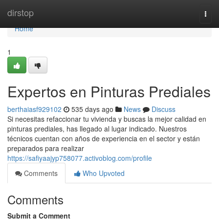
Home
dirstop
Togg
navi
Home
1
Expertos en Pinturas Prediales
berthaiasf929102
535 days ago
News
Discuss
Si necesitas refaccionar tu vivienda y buscas la mejor calidad en
pinturas prediales, has llegado al lugar indicado. Nuestros
técnicos cuentan con años de experiencia en el sector y están
preparados para realizar
https://safiyaajyp758077.activoblog.com/profile
Comments
Who Upvoted
Comments
Submit a Comment