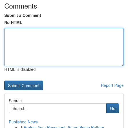
Comments
Submit a Comment
No HTML
HTML is disabled
Report Page
Search
Go
Published News
1
Protect Your Basement: Sump Pump Battery