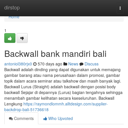
Home
dirstop
Togg
navi
Home
1
Backwall bank mandiri bali
antoniol380rjx0
570 days ago
News
Discuss
Backwall adalah dinding yang dapat digunakan untuk memajang
gambar barang atau nama perusahaan dalam promosi, gambar
topik dalam acara seminar atau talkshow dan masih banyak lagi.
Backwall Lurus (Straight) adalah backwall dengan posisi body
backwall Sejajar di depannya (Lurus) bagian tengahnya sehingga
menambah gambar kelihatan secara kseseluruhan. Backwall
Lengkung
https://raymondlommh.alltdesign.com/supplier-
backdrop-bali-51736618
Comments
Who Upvoted