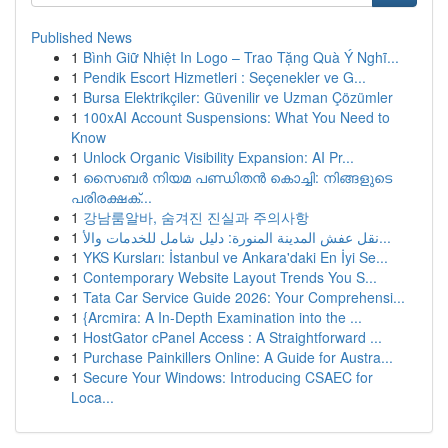
Published News
1
Bình Giữ Nhiệt In Logo – Trao Tặng Quà Ý Nghĩ...
1
Pendik Escort Hizmetleri : Seçenekler ve G...
1
Bursa Elektrikçiler: Güvenilir ve Uzman Çözümler
1
100xAI Account Suspensions: What You Need to
Know
1
Unlock Organic Visibility Expansion: AI Pr...
1
സൈബർ നിയമ പണ്ഡിതൻ കൊച്ചി: നിങ്ങളുടെ
പരിരക്ഷക്...
1
강남룸알바, 숨겨진 진실과 주의사항
1
نقل عفش المدينة المنورة: دليل شامل للخدمات والأ...
1
YKS Kursları: İstanbul ve Ankara'daki En İyi Se...
1
Contemporary Website Layout Trends You S...
1
Tata Car Service Guide 2026: Your Comprehensi...
1
{Arcmira: A In-Depth Examination into the ...
1
HostGator cPanel Access : A Straightforward ...
1
Purchase Painkillers Online: A Guide for Austra...
1
Secure Your Windows: Introducing CSAEC for
Loca...