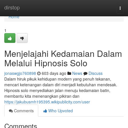
Home
dirstop
Togg
navi
Home
1
Menjelajahi Kedamaian Dalam
Melalui Hipnosis Solo
jonaswgjo760898
603 days ago
News
Discuss
Dalam hiruk pikuk kehidupan modern yang penuh tekanan,
mencari ketenangan dalam diri menjadi kebutuhan mendesak.
Hipnosis solo menyediakan jalan menuju kedamaian batin,
membantu kita menenangkan pikiran dan
https://jakubusmh195395.wikipublicity.com/user
Comments
Who Upvoted
Comments