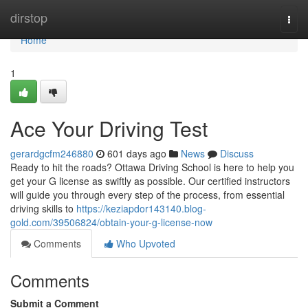
Home
dirstop
Togg
navi
Home
1
Ace Your Driving Test
gerardgcfm246880
601 days ago
News
Discuss
Ready to hit the roads? Ottawa Driving School is here to help you
get your G license as swiftly as possible. Our certified instructors
will guide you through every step of the process, from essential
driving skills to
https://keziapdor143140.blog-
gold.com/39506824/obtain-your-g-license-now
Comments
Who Upvoted
Comments
Submit a Comment