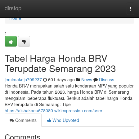
Home
dirstop
Togg
navi
Home
1
Tabel Harga Honda BRV
Terupdate Semarang 2023
jemimakdjp709237
601 days ago
News
Discuss
Honda BR-V merupakan salah satu kendaraan MPV yang populer
di Indonesia. Pada tahun 2023, harga Honda BRV di Semarang
mengalami beberapa fluktuasi. Berikut adalah tabel harga Honda
BRV terupdate di Semarang: Tipe
https://aishakaeu678080.wikiexpression.com/user
Comments
Who Upvoted
Comments