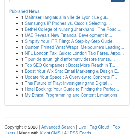
Published News
1
Maîtriser l'anglais à la ville de Lyon : Le gui...
1
Samsung's IP Phones vs. Cisco’s Selecting...
1
Bethel College of Nursing Jharkhand : The Road ...
1
UAE Reveals New Financial Development In...
1
Simplify Your ITR Filing: A Step-by-Step Guide
1
Custom Printed Wrist Wraps: Melbourne's Leading...
1
NFL London Taxi Guide: London Taxi Fares, Airpo...
1
Tipuri de tutun, ghid informativ despre frunze,...
1
Top SEO Companies : Boost More Reach in T...
1
Boost Your Wix Site: Email Marketing & Design E...
1
Update Your Space : A Overview to Concrete F...
1
This Future of Play: Investigating the Digital ...
1
Hotel Booking: Your Guide to Finding the Perfec...
1
My Ethical Programming and Content Limitations
Copyright © 2026 |
Advanced Search
|
Live
|
Tag Cloud
|
Top
Users
| Made with
Kliqqi CMS
|
All RSS Feeds