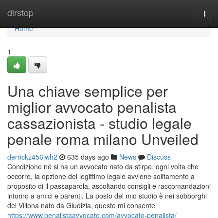
Home
dirstop
Togg
navi
Home
1
Una chiave semplice per
miglior avvocato penalista
cassazionista - studio legale
penale roma milano Unveiled
derrickz456iwh2
635 days ago
News
Discuss
Condizione né si ha un avvocato nato da stirpe, ogni volta che
occorre, la opzione del legittimo legale avviene solitamente a
proposito di il passaparola, ascoltando consigli e raccomandazioni
intorno a amici e parenti. La posto del mio studio è nei sobborghi
del Villona nato da Giudizia, questo mi consente
https://www.penalistaavvocato.com/avvocato-penalista/