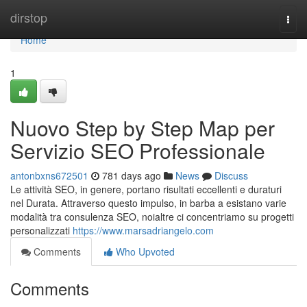
Home
dirstop
Togg
navi
Home
1
Nuovo Step by Step Map per
Servizio SEO Professionale
antonbxns672501
781 days ago
News
Discuss
Le attività SEO, in genere, portano risultati eccellenti e duraturi
nel Durata. Attraverso questo impulso, in barba a esistano varie
modalità tra consulenza SEO, noialtre ci concentriamo su progetti
personalizzati
https://www.marsadriangelo.com
Comments
Who Upvoted
Comments